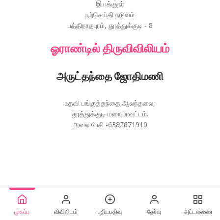
இயக்குநர்
நற்செய்தி நடுவம்
பத்திநாதபுரம், தூத்துக்குடி - 8
ஓராண்டில் திருவிவிலியம்
அருட்தந்தை ஜோதிமணி
உதவி பங்குத்தந்தை,ஆலந்தலை,
தூத்துக்குடி மறைமாவட்டம்.
அலை பேசி -6382671910
முகப்பு
விவிலியம்
புதியபதிவு
தேர்வு
அட்டவணை